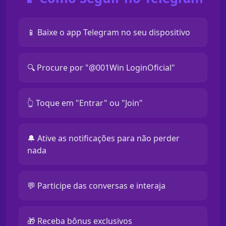
📱 Baixe o app Telegram no seu dispositivo
🔍 Procure por "@001Win LoginOficial"
👆 Toque em "Entrar" ou "Join"
🔔 Ative as notificações para não perder
nada
💬 Participe das conversas e interaja
🎁 Receba bônus exclusivos