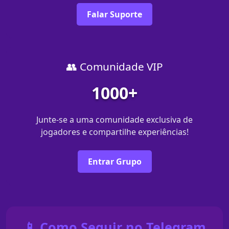
Falar Suporte
👥 Comunidade VIP
1000+
Junte-se a uma comunidade exclusiva de
jogadores e compartilhe experiências!
Entrar Grupo
📱 Como Seguir no Telegram