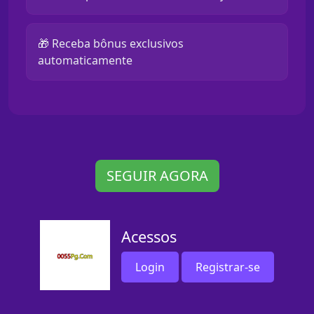
🎁 Receba bônus exclusivos
automaticamente
SEGUIR AGORA
Acessos
Login
Registrar-se