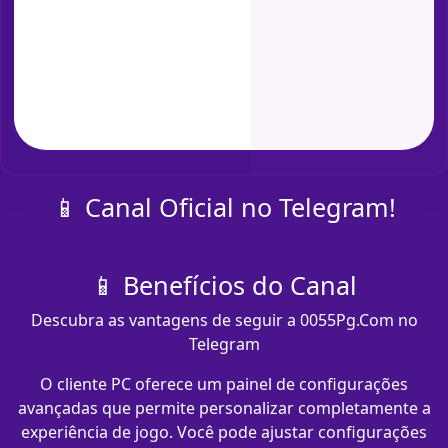
📱 Canal Oficial no Telegram!
📱 Benefícios do Canal
Descubra as vantagens de seguir a 0055Pg.Com no
Telegram
O cliente PC oferece um painel de configurações
avançadas que permite personalizar completamente a
experiência de jogo. Você pode ajustar configurações