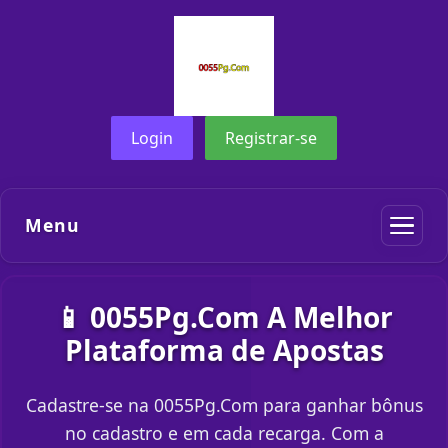
Login
Registrar-se
Menu
📱 0055Pg.Com A Melhor
Plataforma de Apostas
Cadastre-se na 0055Pg.Com para ganhar bônus
no cadastro e em cada recarga. Com a