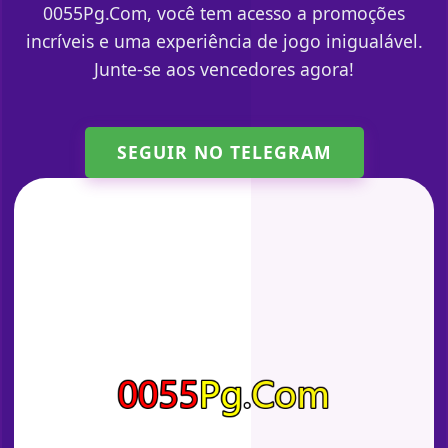
0055Pg.Com, você tem acesso a promoções
incríveis e uma experiência de jogo inigualável.
Junte-se aos vencedores agora!
SEGUIR NO TELEGRAM