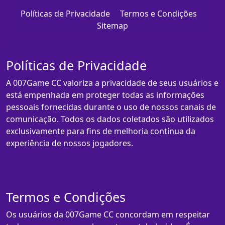
Políticas de Privacidade
Termos e Condições
Sitemap
Políticas de Privacidade
A 007Game CC valoriza a privacidade de seus usuários e
está empenhada em proteger todas as informações
pessoais fornecidas durante o uso de nossos canais de
comunicação. Todos os dados coletados são utilizados
exclusivamente para fins de melhoria contínua da
experiência de nossos jogadores.
Termos e Condições
Os usuários da 007Game CC concordam em respeitar