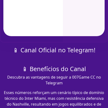
📱 Canal Oficial no Telegram!
📱 Benefícios do Canal
Descubra as vantagens de seguir a 007Game CC no
Telegram
Esses números reforçam um cenário típico de domínio
técnico do Inter Miami, mas com resistência defensiva
do Nashville, resultando em jogos equilibrados e de