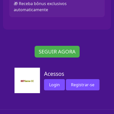
🎁 Receba bônus exclusivos
automaticamente
SEGUIR AGORA
Acessos
Login
Registrar-se