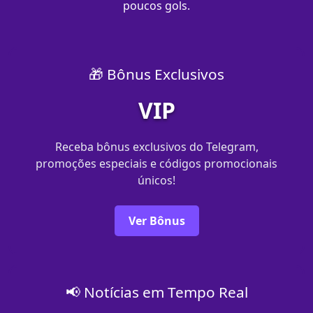
poucos gols.
🎁 Bônus Exclusivos
VIP
Receba bônus exclusivos do Telegram,
promoções especiais e códigos promocionais
únicos!
Ver Bônus
📢 Notícias em Tempo Real