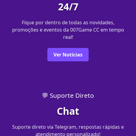
24/7
Fique por dentro de todas as novidades,
promoções e eventos da 007Game CC em tempo
real!
Ver Notícias
💬 Suporte Direto
Chat
Suporte direto via Telegram, respostas rápidas e
atendimento personalizado!