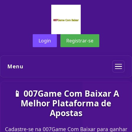
Login
Registrar-se
Menu
📱 007Game Com Baixar A
Melhor Plataforma de
Apostas
Cadastre-se na 007Game Com Baixar para ganhar