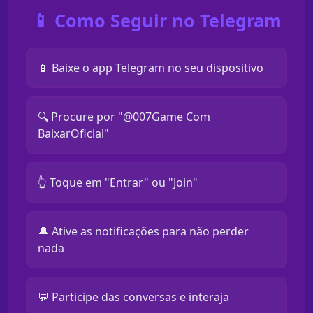
📱 Como Seguir no Telegram
📱 Baixe o app Telegram no seu dispositivo
🔍 Procure por "@007Game Com
BaixarOficial"
👆 Toque em "Entrar" ou "Join"
🔔 Ative as notificações para não perder
nada
💬 Participe das conversas e interaja