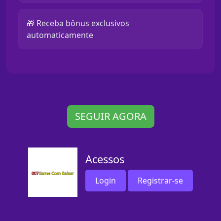
🎁 Receba bônus exclusivos
automaticamente
SEGUIR AGORA
Acessos
Login
Registrar-se