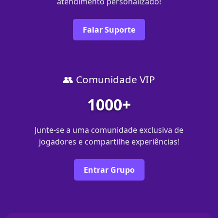
atendimento personalizado!
Falar Suporte
👥 Comunidade VIP
1000+
Junte-se a uma comunidade exclusiva de
jogadores e compartilhe experiências!
Entrar Grupo