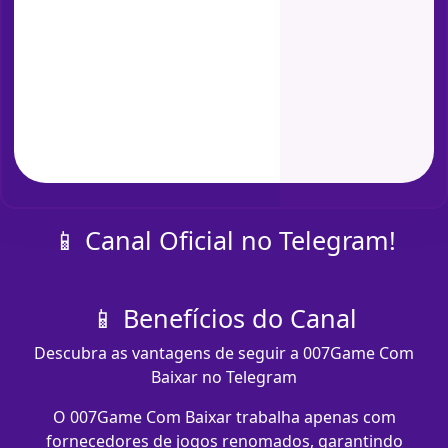
📱 Canal Oficial no Telegram!
📱 Benefícios do Canal
Descubra as vantagens de seguir a 007Game Com
Baixar no Telegram
O 007Game Com Baixar trabalha apenas com
fornecedores de jogos renomados, garantindo