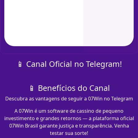
📱 Canal Oficial no Telegram!
📱 Benefícios do Canal
Descubra as vantagens de seguir a 07Win no Telegram
A 07Win é um software de cassino de pequeno
investimento e grandes retornos — a plataforma oficial
07Win Brasil garante justiça e transparência. Venha
testar sua sorte!