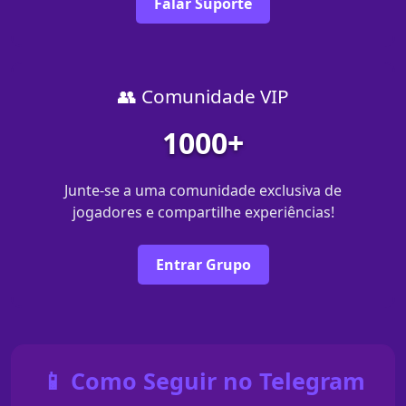
Falar Suporte
👥 Comunidade VIP
1000+
Junte-se a uma comunidade exclusiva de
jogadores e compartilhe experiências!
Entrar Grupo
📱 Como Seguir no Telegram