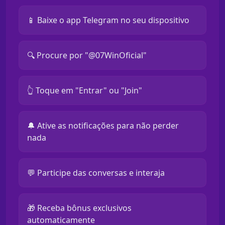
📱 Baixe o app Telegram no seu dispositivo
🔍 Procure por "@07WinOficial"
👆 Toque em "Entrar" ou "Join"
🔔 Ative as notificações para não perder
nada
💬 Participe das conversas e interaja
🎁 Receba bônus exclusivos
automaticamente