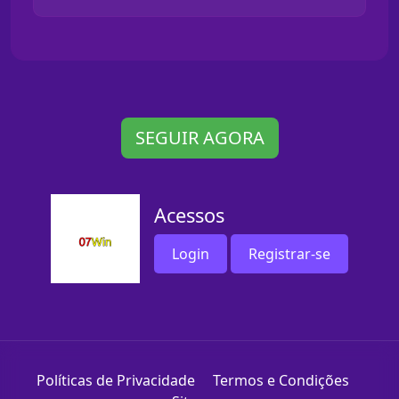
SEGUIR AGORA
Acessos
Login
Registrar-se
Políticas de Privacidade
Termos e Condições