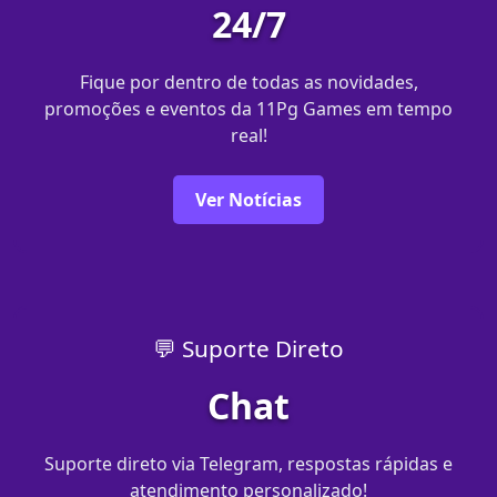
24/7
Fique por dentro de todas as novidades,
promoções e eventos da 11Pg Games em tempo
real!
Ver Notícias
💬 Suporte Direto
Chat
Suporte direto via Telegram, respostas rápidas e
atendimento personalizado!