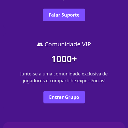
Falar Suporte
👥 Comunidade VIP
1000+
Junte-se a uma comunidade exclusiva de
jogadores e compartilhe experiências!
Entrar Grupo