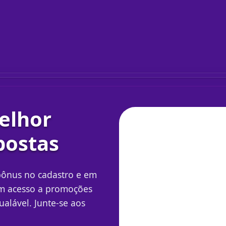
elhor
postas
bônus no cadastro e em
em acesso a promoções
ualável. Junte-se aos