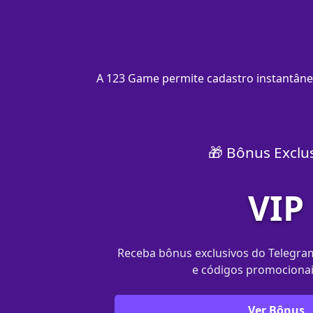
A 123 Game permite cadastro instantâneo 
🎁 Bônus Exclu
VIP
Receba bônus exclusivos do Telegra
e códigos promocionai
Ver Bônus