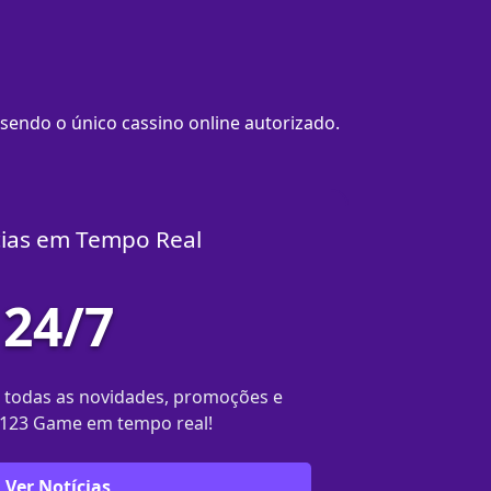
 sendo o único cassino online autorizado.
cias em Tempo Real
24/7
e todas as novidades, promoções e
 123 Game em tempo real!
Ver Notícias