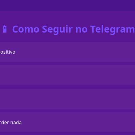
📱 Como Seguir no Telegram
ositivo
erder nada