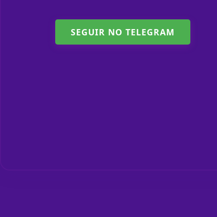
SEGUIR NO TELEGRAM