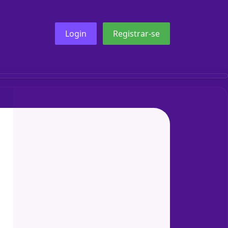
Login
Registrar-se