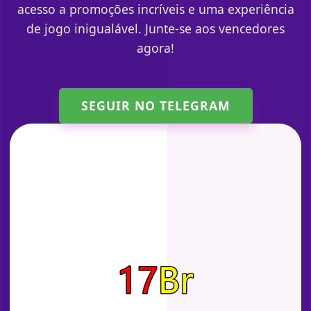
acesso a promoções incríveis e uma experiência
de jogo inigualável. Junte-se aos vencedores
agora!
SEGUIR NO TELEGRAM