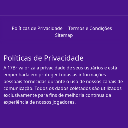
Políticas de Privacidade
Termos e Condições
Sitemap
Políticas de Privacidade
A 17Br valoriza a privacidade de seus usuários e está
empenhada em proteger todas as informações
pessoais fornecidas durante o uso de nossos canais de
comunicação. Todos os dados coletados são utilizados
exclusivamente para fins de melhoria contínua da
experiência de nossos jogadores.