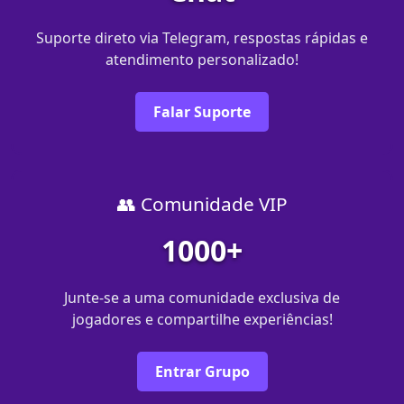
Suporte direto via Telegram, respostas rápidas e
atendimento personalizado!
Falar Suporte
👥 Comunidade VIP
1000+
Junte-se a uma comunidade exclusiva de
jogadores e compartilhe experiências!
Entrar Grupo