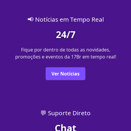
📢 Notícias em Tempo Real
24/7
Fique por dentro de todas as novidades,
promoções e eventos da 17Br em tempo real!
Ver Notícias
💬 Suporte Direto
Chat