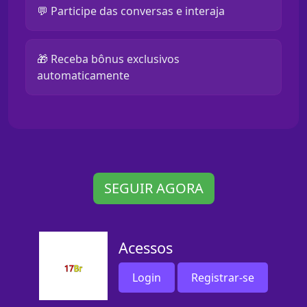
💬 Participe das conversas e interaja
🎁 Receba bônus exclusivos
automaticamente
SEGUIR AGORA
Acessos
Login
Registrar-se