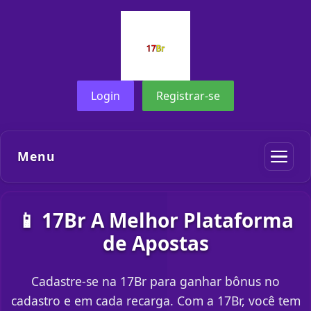
Login
Registrar-se
Menu
📱 17Br A Melhor Plataforma
de Apostas
Cadastre-se na 17Br para ganhar bônus no
cadastro e em cada recarga. Com a 17Br, você tem