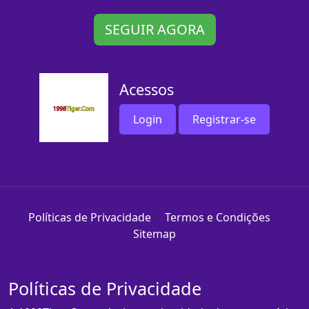
SEGUIR AGORA
Acessos
Login
Registrar-se
Políticas de Privacidade
Termos e Condições
Sitemap
Políticas de Privacidade