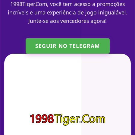
1998Tiger.Com, você tem acesso a promoções
incríveis e uma experiência de jogo inigualável.
Junte-se aos vencedores agora!
SEGUIR NO TELEGRAM