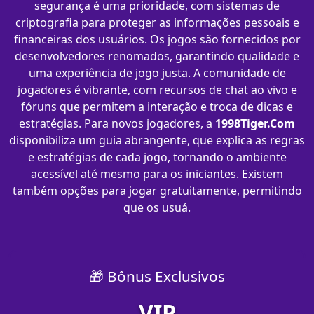
segurança é uma prioridade, com sistemas de
criptografia para proteger as informações pessoais e
financeiras dos usuários. Os jogos são fornecidos por
desenvolvedores renomados, garantindo qualidade e
uma experiência de jogo justa. A comunidade de
jogadores é vibrante, com recursos de chat ao vivo e
fóruns que permitem a interação e troca de dicas e
estratégias. Para novos jogadores, a
1998Tiger.Com
disponibiliza um guia abrangente, que explica as regras
e estratégias de cada jogo, tornando o ambiente
acessível até mesmo para os iniciantes. Existem
também opções para jogar gratuitamente, permitindo
que os usuá.
🎁 Bônus Exclusivos
VIP