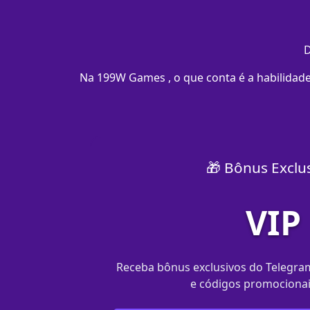
D
Na 199W Games , o que conta é a habilidade
🎁 Bônus Exclu
VIP
Receba bônus exclusivos do Telegra
e códigos promocionai