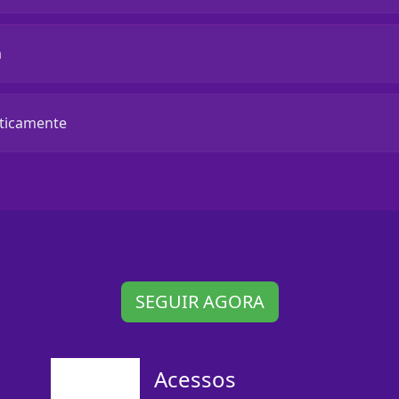
a
aticamente
SEGUIR AGORA
Acessos