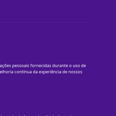
ações pessoais fornecidas durante o uso de
elhoria contínua da experiência de nossos