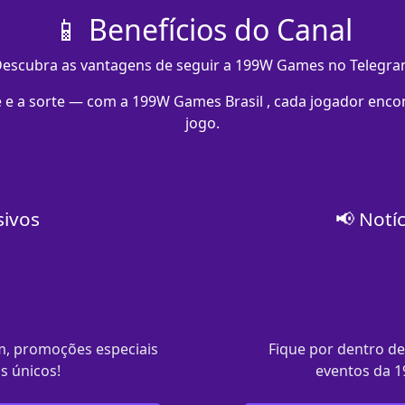
📱 Benefícios do Canal
escubra as vantagens de seguir a 199W Games no Telegr
 e a sorte — com a 199W Games Brasil , cada jogador encon
jogo.
sivos
📢 Notí
m, promoções especiais
Fique por dentro d
s únicos!
eventos da 