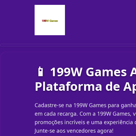
📱 199W Games 
Plataforma de A
Cadastre-se na 199W Games para ganha
em cada recarga. Com a 199W Games, v
promoções incríveis e uma experiência d
Junte-se aos vencedores agora!