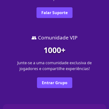
Falar Suporte
👥 Comunidade VIP
1000+
Junte-se a uma comunidade exclusiva de
jogadores e compartilhe experiências!
Entrar Grupo