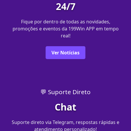
24/7
Fique por dentro de todas as novidades,
promoções e eventos da 199Win APP em tempo
real!
Ver Notícias
💬 Suporte Direto
Chat
Suporte direto via Telegram, respostas rápidas e
atendimento personalizado!