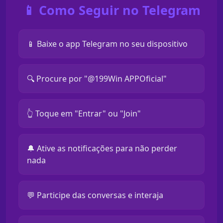
📱 Como Seguir no Telegram
📱 Baixe o app Telegram no seu dispositivo
🔍 Procure por "@199Win APPOficial"
👆 Toque em "Entrar" ou "Join"
🔔 Ative as notificações para não perder
nada
💬 Participe das conversas e interaja