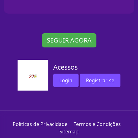
SEGUIR AGORA
Acessos
Login
Registrar-se
Políticas de Privacidade
Termos e Condições
Sitemap