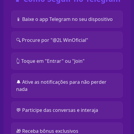
📱 Baixe o app Telegram no seu dispositivo
🔍 Procure por "@2L WinOficial"
👆 Toque em "Entrar" ou "Join"
🔔 Ative as notificações para não perder
nada
💬 Participe das conversas e interaja
🎁 Receba bônus exclusivos