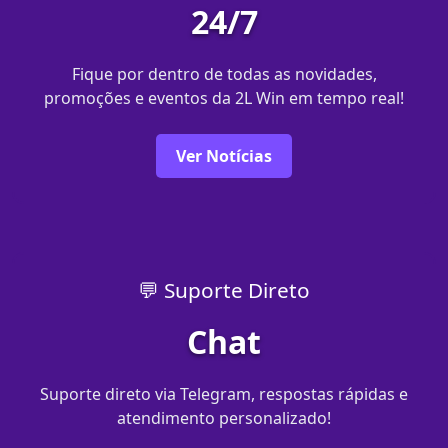
24/7
Fique por dentro de todas as novidades,
promoções e eventos da 2L Win em tempo real!
Ver Notícias
💬 Suporte Direto
Chat
Suporte direto via Telegram, respostas rápidas e
atendimento personalizado!