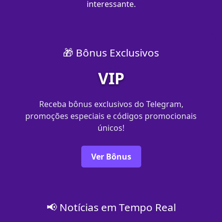
interessante.
🎁 Bônus Exclusivos
VIP
Receba bônus exclusivos do Telegram,
promoções especiais e códigos promocionais
únicos!
Ver Bônus
📢 Notícias em Tempo Real