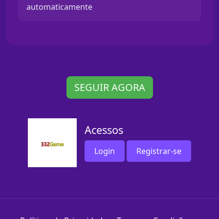
automaticamente
SEGUIR AGORA
Acessos
Login
Registrar-se