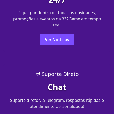
Fique por dentro de todas as novidades,
promoções e eventos da 332Game em tempo
real!
Ver Notícias
💬 Suporte Direto
Chat
Suporte direto via Telegram, respostas rápidas e
atendimento personalizado!