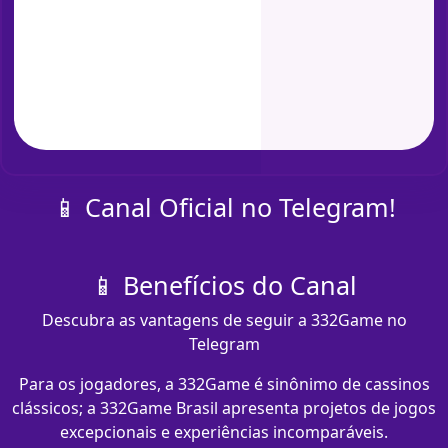
📱 Canal Oficial no Telegram!
📱 Benefícios do Canal
Descubra as vantagens de seguir a 332Game no
Telegram
Para os jogadores, a 332Game é sinônimo de cassinos
clássicos; a 332Game Brasil apresenta projetos de jogos
excepcionais e experiências incomparáveis.