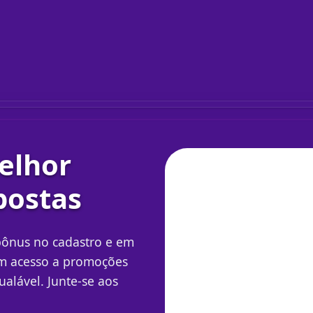
elhor
postas
bônus no cadastro e em
em acesso a promoções
ualável. Junte-se aos