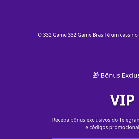
O 332 Game 332 Game Brasil é um cassino o
🎁 Bônus Exclu
VIP
Receba bônus exclusivos do Telegra
e códigos promocionai