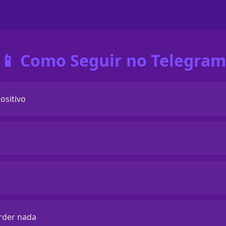
📱 Como Seguir no Telegram
ositivo
erder nada