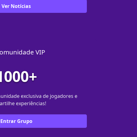
Ver Notícias
Comunidade VIP
1000+
unidade exclusiva de jogadores e
rtilhe experiências!
Entrar Grupo