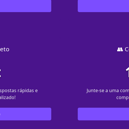
reto
👥 
t
espostas rápidas e
Junte-se a uma com
lizado!
compa
e