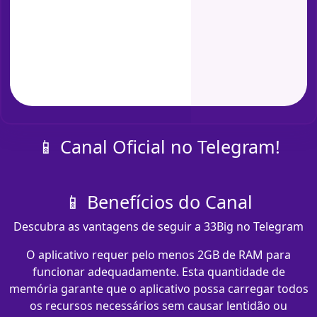
📱 Canal Oficial no Telegram!
📱 Benefícios do Canal
Descubra as vantagens de seguir a 33Big no Telegram
O aplicativo requer pelo menos 2GB de RAM para
funcionar adequadamente. Esta quantidade de
memória garante que o aplicativo possa carregar todos
os recursos necessários sem causar lentidão ou