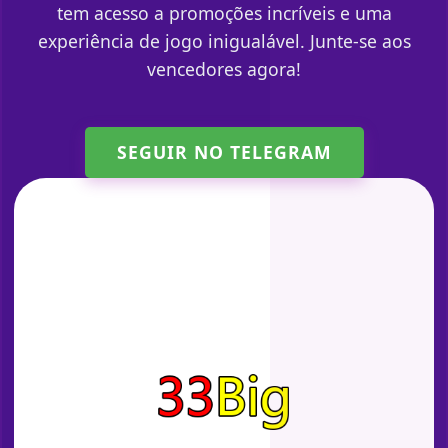
tem acesso a promoções incríveis e uma
experiência de jogo inigualável. Junte-se aos
vencedores agora!
SEGUIR NO TELEGRAM