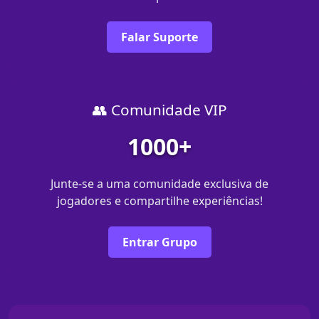
Falar Suporte
👥 Comunidade VIP
1000+
Junte-se a uma comunidade exclusiva de
jogadores e compartilhe experiências!
Entrar Grupo