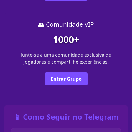
👥 Comunidade VIP
1000+
Junte-se a uma comunidade exclusiva de
jogadores e compartilhe experiências!
Entrar Grupo
📱 Como Seguir no Telegram