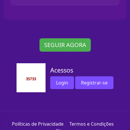
SEGUIR AGORA
Acessos
Login
Registrar-se
Políticas de Privacidade
Termos e Condições