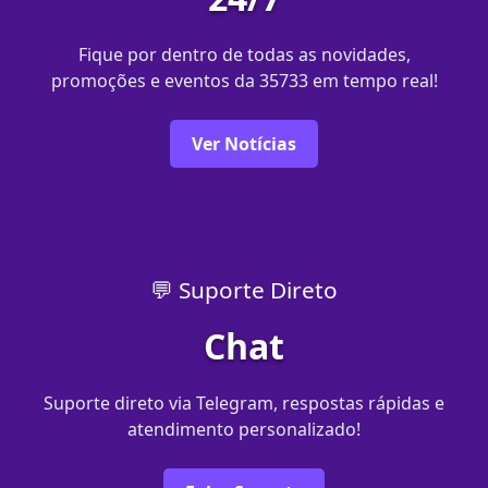
Fique por dentro de todas as novidades,
promoções e eventos da 35733 em tempo real!
Ver Notícias
💬 Suporte Direto
Chat
Suporte direto via Telegram, respostas rápidas e
atendimento personalizado!