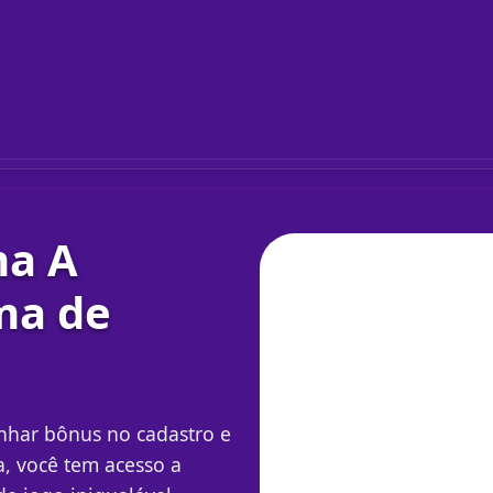
ma A
ma de
nhar bônus no cadastro e
, você tem acesso a