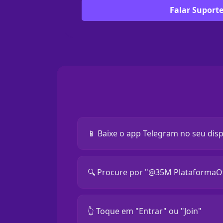
Falar Suport
📱 Baixe o app Telegram no seu disp
🔍 Procure por "@35M PlataformaOf
👆 Toque em "Entrar" ou "Join"