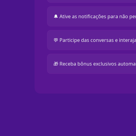
🔔 Ative as notificações para não p
💬 Participe das conversas e interaj
🎁 Receba bônus exclusivos autom