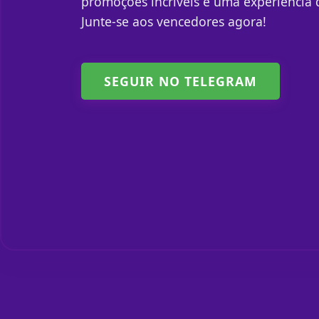
promoções incríveis e uma experiência d
Junte-se aos vencedores agora!
SEGUIR NO TELEGRAM