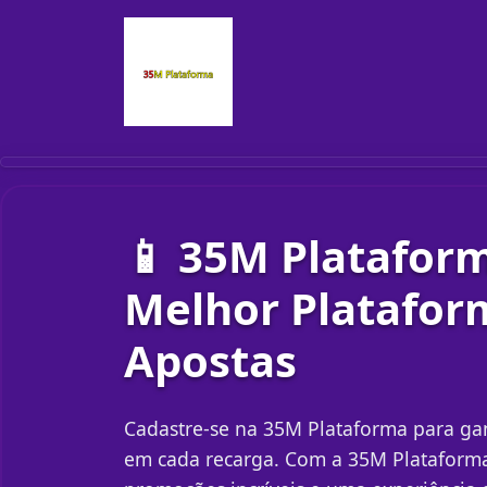
📱 35M Platafor
Melhor Platafor
Apostas
Cadastre-se na 35M Plataforma para ga
em cada recarga. Com a 35M Plataforma