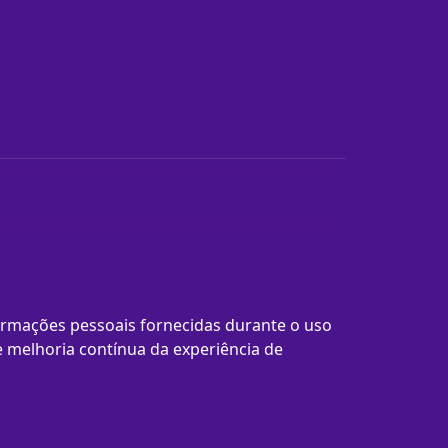
ormações pessoais fornecidas durante o uso
e melhoria contínua da experiência de