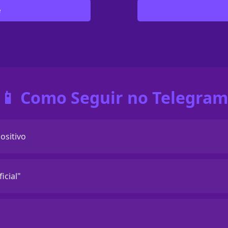
e
📱 Como Seguir no Telegram
ositivo
icial"