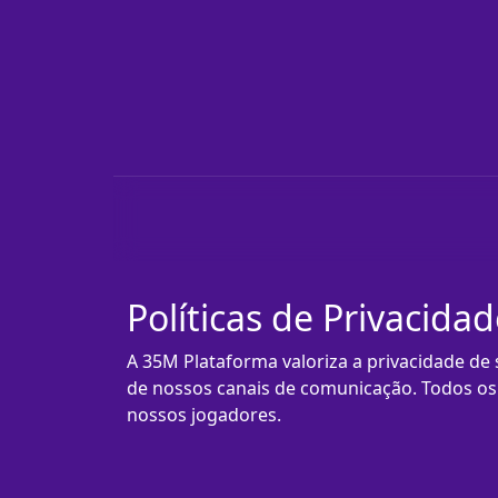
Políticas de Privacida
A 35M Plataforma valoriza a privacidade d
de nossos canais de comunicação. Todos os 
nossos jogadores.