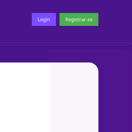
Login
Registrar-se