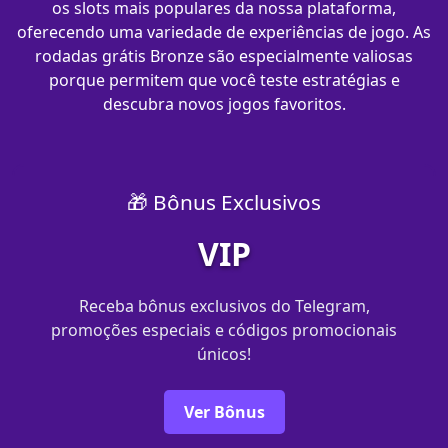
os slots mais populares da nossa plataforma,
oferecendo uma variedade de experiências de jogo. As
rodadas grátis Bronze são especialmente valiosas
porque permitem que você teste estratégias e
descubra novos jogos favoritos.
🎁 Bônus Exclusivos
VIP
Receba bônus exclusivos do Telegram,
promoções especiais e códigos promocionais
únicos!
Ver Bônus