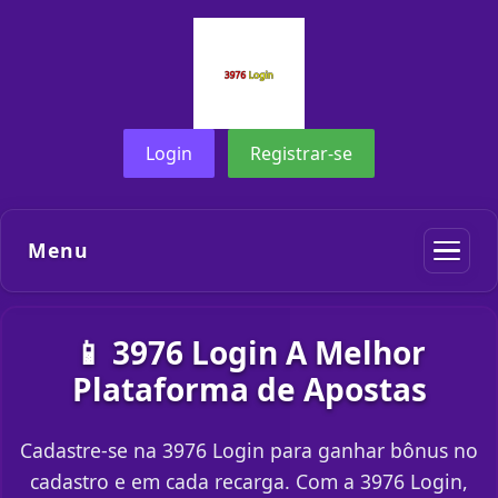
Login
Registrar-se
Menu
📱 3976 Login A Melhor
Plataforma de Apostas
Cadastre-se na 3976 Login para ganhar bônus no
cadastro e em cada recarga. Com a 3976 Login,