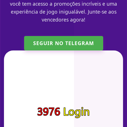
você tem acesso a promoções incríveis e uma
experiência de jogo inigualável. Junte-se aos
vencedores agora!
SEGUIR NO TELEGRAM