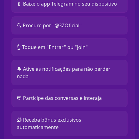
📱 Baixe o app Telegram no seu dispositivo
🔍 Procure por "@3ZOficial"
👆 Toque em "Entrar" ou "Join"
🔔 Ative as notificações para não perder
nada
💬 Participe das conversas e interaja
🎁 Receba bônus exclusivos
automaticamente