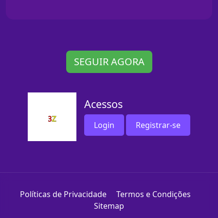
SEGUIR AGORA
Acessos
Login
Registrar-se
Políticas de Privacidade
Termos e Condições
Sitemap