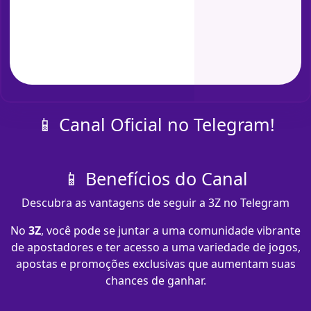
📱 Canal Oficial no Telegram!
📱 Benefícios do Canal
Descubra as vantagens de seguir a 3Z no Telegram
No
3Z
, você pode se juntar a uma comunidade vibrante
de apostadores e ter acesso a uma variedade de jogos,
apostas e promoções exclusivas que aumentam suas
chances de ganhar.