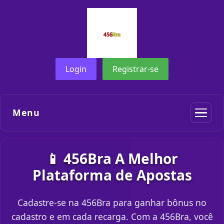
Login
Registrar-se
Menu
📱 456Bra A Melhor
Plataforma de Apostas
Cadastre-se na 456Bra para ganhar bônus no
cadastro e em cada recarga. Com a 456Bra, você