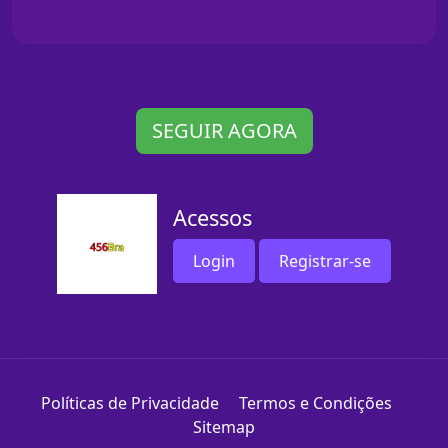
SEGUIR AGORA
Acessos
Login
Registrar-se
Políticas de Privacidade
Termos e Condições
Sitemap