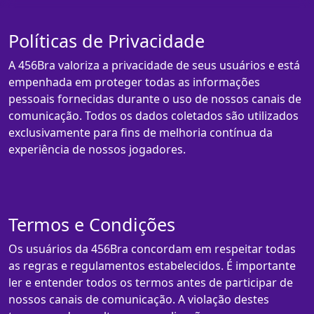
Políticas de Privacidade
A 456Bra valoriza a privacidade de seus usuários e está
empenhada em proteger todas as informações
pessoais fornecidas durante o uso de nossos canais de
comunicação. Todos os dados coletados são utilizados
exclusivamente para fins de melhoria contínua da
experiência de nossos jogadores.
Termos e Condições
Os usuários da 456Bra concordam em respeitar todas
as regras e regulamentos estabelecidos. É importante
ler e entender todos os termos antes de participar de
nossos canais de comunicação. A violação destes