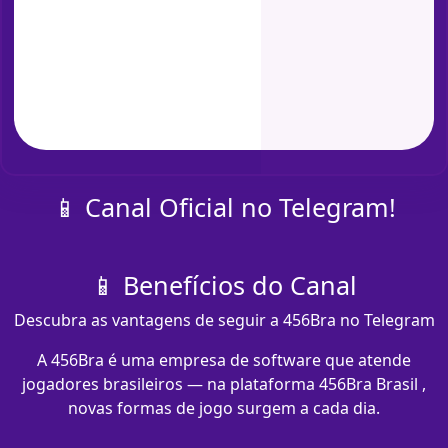
📱 Canal Oficial no Telegram!
📱 Benefícios do Canal
Descubra as vantagens de seguir a 456Bra no Telegram
A 456Bra é uma empresa de software que atende
jogadores brasileiros — na plataforma 456Bra Brasil ,
novas formas de jogo surgem a cada dia.