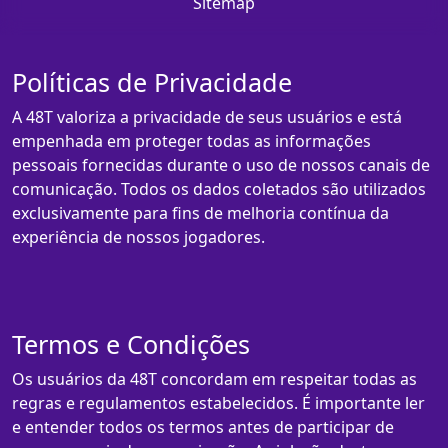
Sitemap
Políticas de Privacidade
A 48T valoriza a privacidade de seus usuários e está
empenhada em proteger todas as informações
pessoais fornecidas durante o uso de nossos canais de
comunicação. Todos os dados coletados são utilizados
exclusivamente para fins de melhoria contínua da
experiência de nossos jogadores.
Termos e Condições
Os usuários da 48T concordam em respeitar todas as
regras e regulamentos estabelecidos. É importante ler
e entender todos os termos antes de participar de