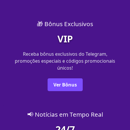
🎁 Bônus Exclusivos
VIP
Receba bônus exclusivos do Telegram,
promoções especiais e códigos promocionais
únicos!
Ver Bônus
📢 Notícias em Tempo Real
24/7