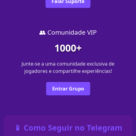
Falar Suporte
👥 Comunidade VIP
1000+
Junte-se a uma comunidade exclusiva de
jogadores e compartilhe experiências!
Entrar Grupo
📱 Como Seguir no Telegram