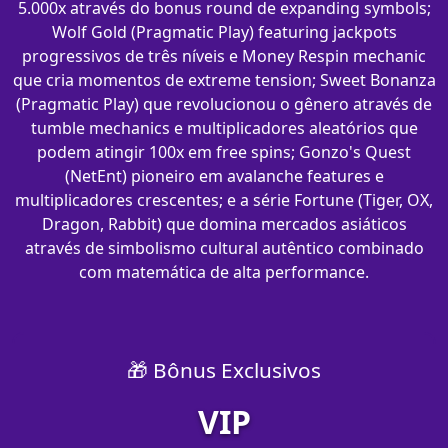
5.000x através do bonus round de expanding symbols;
Wolf Gold (Pragmatic Play) featuring jackpots
progressivos de três níveis e Money Respin mechanic
que cria momentos de extreme tension; Sweet Bonanza
(Pragmatic Play) que revolucionou o gênero através de
tumble mechanics e multiplicadores aleatórios que
podem atingir 100x em free spins; Gonzo's Quest
(NetEnt) pioneiro em avalanche features e
multiplicadores crescentes; e a série Fortune (Tiger, OX,
Dragon, Rabbit) que domina mercados asiáticos
através de simbolismo cultural autêntico combinado
com matemática de alta performance.
🎁 Bônus Exclusivos
VIP