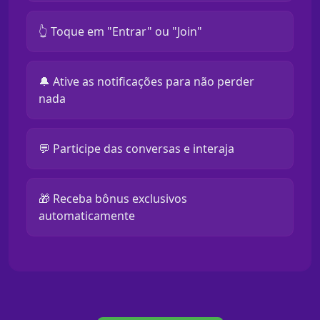
👆 Toque em "Entrar" ou "Join"
🔔 Ative as notificações para não perder
nada
💬 Participe das conversas e interaja
🎁 Receba bônus exclusivos
automaticamente