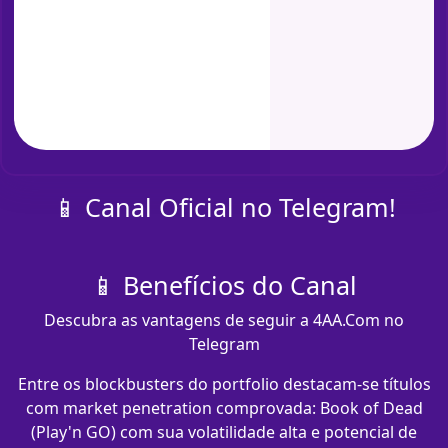
📱 Canal Oficial no Telegram!
📱 Benefícios do Canal
Descubra as vantagens de seguir a 4AA.Com no
Telegram
Entre os blockbusters do portfolio destacam-se títulos
com market penetration comprovada: Book of Dead
(Play'n GO) com sua volatilidade alta e potencial de