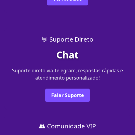
💬 Suporte Direto
Chat
Suporte direto via Telegram, respostas rápidas e
atendimento personalizado!
Falar Suporte
👥 Comunidade VIP