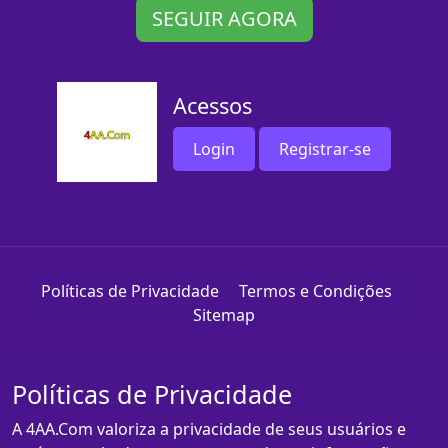
SEGUIR AGORA
Acessos
Login
Registrar-se
Políticas de Privacidade
Termos e Condições
Sitemap
Políticas de Privacidade
A 4AA.Com valoriza a privacidade de seus usuários e