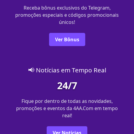
Receba bônus exclusivos do Telegram,
promoções especiais e códigos promocionais
únicos!
Ver Bônus
📢 Notícias em Tempo Real
24/7
Fique por dentro de todas as novidades,
promoções e eventos da 4AA.Com em tempo
real!
Ver Notícias