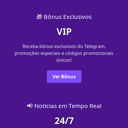
🎁 Bônus Exclusivos
VIP
Receba bônus exclusivos do Telegram,
promoções especiais e códigos promocionais
únicos!
Ver Bônus
📢 Notícias em Tempo Real
24/7