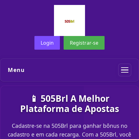
Login
Registrar-se
Menu
📱 505Brl A Melhor
Plataforma de Apostas
Cadastre-se na 505Brl para ganhar bônus no
cadastro e em cada recarga. Com a 505Brl, você