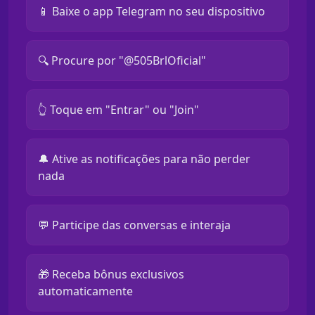
📱 Baixe o app Telegram no seu dispositivo
🔍 Procure por "@505BrlOficial"
👆 Toque em "Entrar" ou "Join"
🔔 Ative as notificações para não perder
nada
💬 Participe das conversas e interaja
🎁 Receba bônus exclusivos
automaticamente