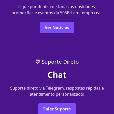
Fique por dentro de todas as novidades,
promoções e eventos da 505Brl em tempo real!
Ver Notícias
💬 Suporte Direto
Chat
Suporte direto via Telegram, respostas rápidas e
atendimento personalizado!
Falar Suporte