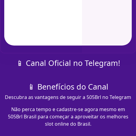
📱 Canal Oficial no Telegram!
📱 Benefícios do Canal
Descubra as vantagens de seguir a 505Brl no Telegram
Não perca tempo e cadastre-se agora mesmo em
505Brl Brasil para começar a aproveitar os melhores
slot online do Brasil.