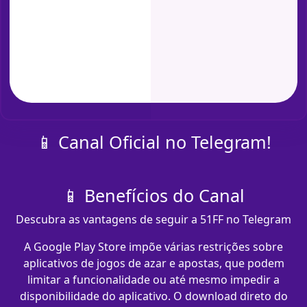
📱 Canal Oficial no Telegram!
📱 Benefícios do Canal
Descubra as vantagens de seguir a 51FF no Telegram
A Google Play Store impõe várias restrições sobre
aplicativos de jogos de azar e apostas, que podem
limitar a funcionalidade ou até mesmo impedir a
disponibilidade do aplicativo. O download direto do