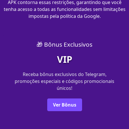
APK contorna essas restrições, garantindo que você
tenha acesso a todas as funcionalidades sem limitações
impostas pela política da Google.
🎁 Bônus Exclusivos
VIP
Receba bônus exclusivos do Telegram,
promoções especiais e códigos promocionais
únicos!
Ver Bônus