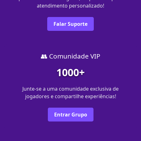
atendimento personalizado!
Falar Suporte
👥 Comunidade VIP
1000+
Junte-se a uma comunidade exclusiva de
jogadores e compartilhe experiências!
Entrar Grupo