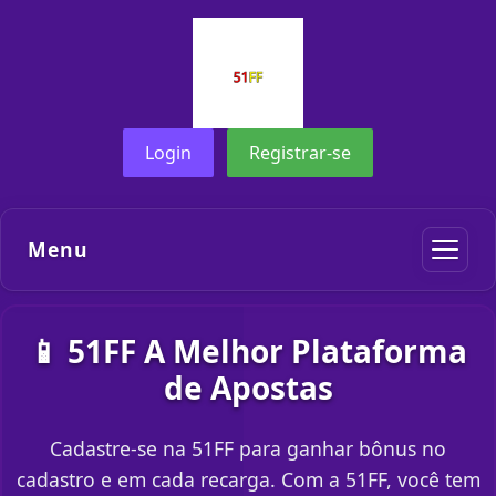
Login
Registrar-se
Menu
📱 51FF A Melhor Plataforma
de Apostas
Cadastre-se na 51FF para ganhar bônus no
cadastro e em cada recarga. Com a 51FF, você tem