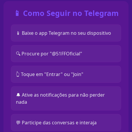
📱 Como Seguir no Telegram
📱 Baixe o app Telegram no seu dispositivo
🔍 Procure por "@51FFOficial"
👆 Toque em "Entrar" ou "Join"
🔔 Ative as notificações para não perder
nada
💬 Participe das conversas e interaja