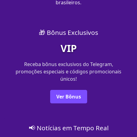
brasileiros.
🎁 Bônus Exclusivos
VIP
Receba bônus exclusivos do Telegram,
promoções especiais e códigos promocionais
únicos!
Ver Bônus
📢 Notícias em Tempo Real