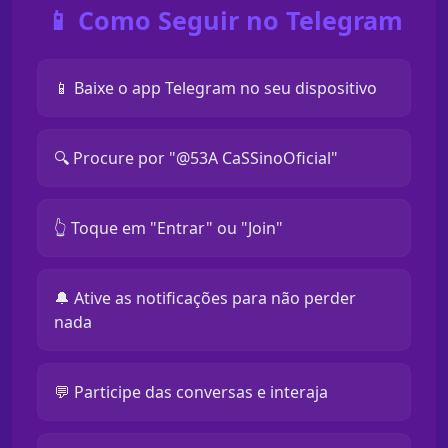
📱 Como Seguir no Telegram
📱 Baixe o app Telegram no seu dispositivo
🔍 Procure por "@53A CaSSinoOficial"
👆 Toque em "Entrar" ou "Join"
🔔 Ative as notificações para não perder
nada
💬 Participe das conversas e interaja