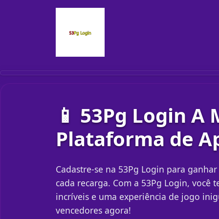
📱 53Pg Login A 
Plataforma de A
Cadastre-se na 53Pg Login para ganhar
cada recarga. Com a 53Pg Login, você 
incríveis e uma experiência de jogo inig
vencedores agora!