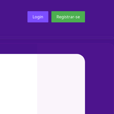
Login
Registrar-se