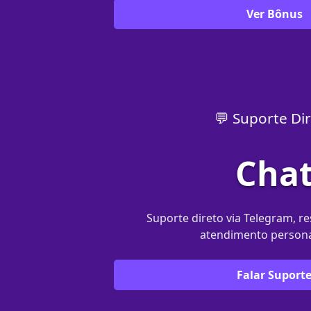
Ver Bônus
💬 Suporte Di
Cha
Suporte direto via Telegram, r
atendimento persona
Falar Suport