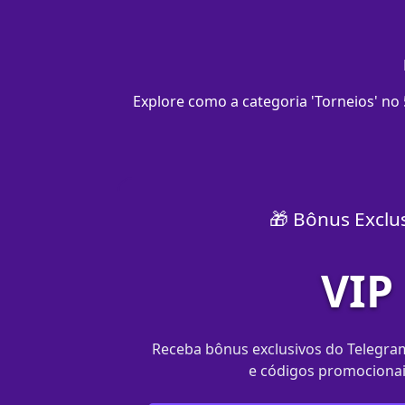
Explore como a categoria 'Torneios' no
🎁 Bônus Exclu
VIP
Receba bônus exclusivos do Telegra
e códigos promocionai