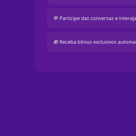
💬 Participe das conversas e interaj
🎁 Receba bônus exclusivos autom