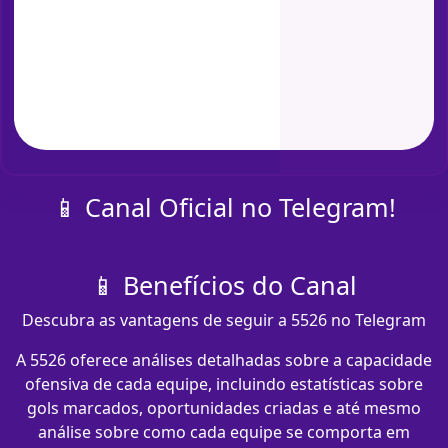
📱 Canal Oficial no Telegram!
📱 Benefícios do Canal
Descubra as vantagens de seguir a 5526 no Telegram
A 5526 oferece análises detalhadas sobre a capacidade
ofensiva de cada equipe, incluindo estatísticas sobre
gols marcados, oportunidades criadas e até mesmo
análise sobre como cada equipe se comporta em