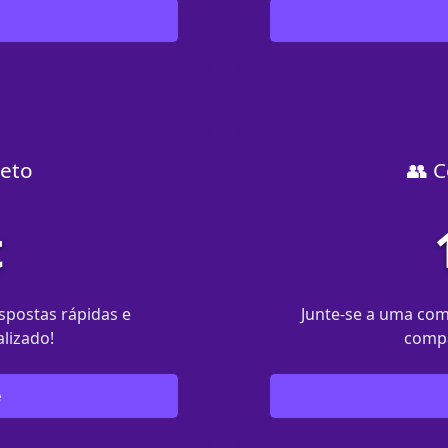
reto
👥 
t
espostas rápidas e
Junte-se a uma com
lizado!
compa
e