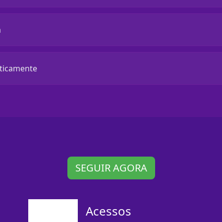
a
aticamente
SEGUIR AGORA
Acessos