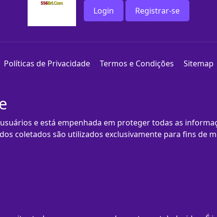
Login
Registrar-se
Políticas de Privacidade
Termos e Condições
Sitemap
de
s usuários e está empenhada em proteger todas as informa
os coletados são utilizados exclusivamente para fins de m