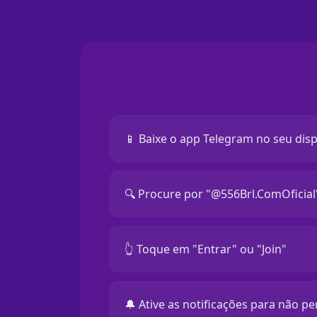
📱 Baixe o app Telegram no seu disp
🔍 Procure por "@556Brl.ComOficial
👆 Toque em "Entrar" ou "Join"
🔔 Ative as notificações para não p