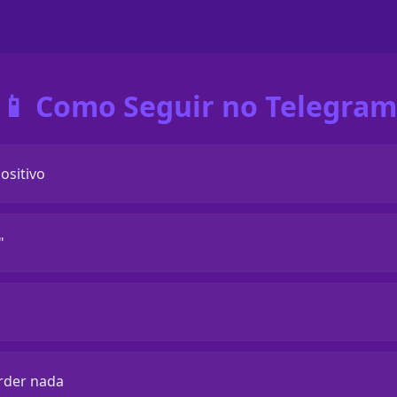
📱 Como Seguir no Telegram
ositivo
"
erder nada