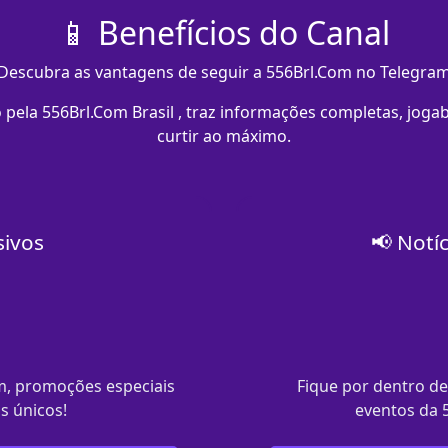
📱 Benefícios do Canal
Descubra as vantagens de seguir a 556Brl.Com no Telegra
pela 556Brl.Com Brasil , traz informações completas, joga
curtir ao máximo.
sivos
📢 Notí
m, promoções especiais
Fique por dentro d
s únicos!
eventos da 