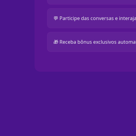
💬 Participe das conversas e interaj
🎁 Receba bônus exclusivos autom