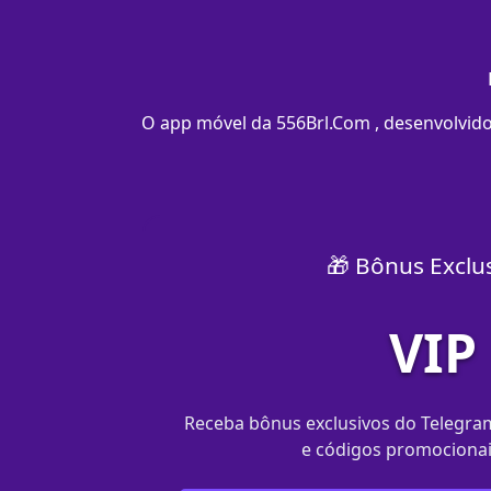
O app móvel da 556Brl.Com , desenvolvido 
🎁 Bônus Exclu
VIP
Receba bônus exclusivos do Telegra
e códigos promocionai