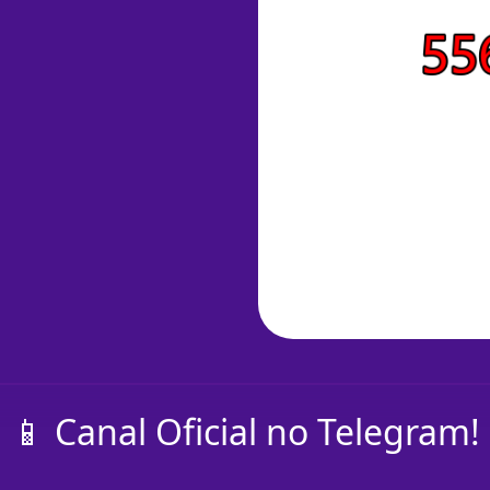
📱 Canal Oficial no Telegram!