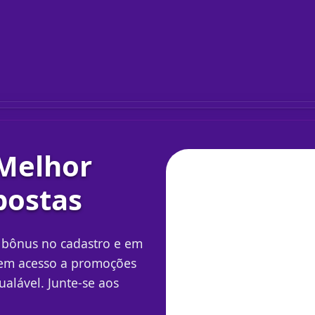
 Melhor
postas
 bônus no cadastro e em
tem acesso a promoções
ualável. Junte-se aos