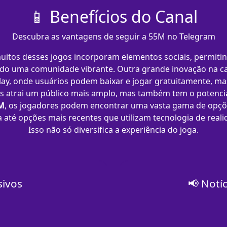
📱 Benefícios do Canal
Descubra as vantagens de seguir a 55M no Telegram
muitos desses jogos incorporam elementos sociais, permiti
do uma comunidade vibrante. Outra grande inovação na cat
ay, onde usuários podem baixar e jogar gratuitamente, mas
as atrai um público mais amplo, mas também tem o potencial 
M
, os jogadores podem encontrar uma vasta gama de opçõe
 até opções mais recentes que utilizam tecnologia de reali
Isso não só diversifica a experiência do joga.
sivos
📢 Notí