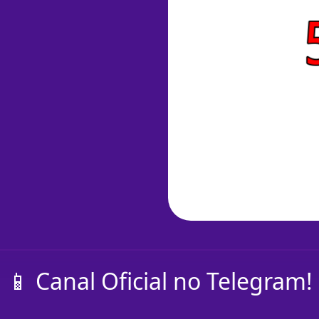
📱 Canal Oficial no Telegram!