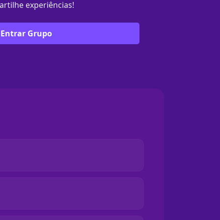
rtilhe experiências!
Entrar Grupo