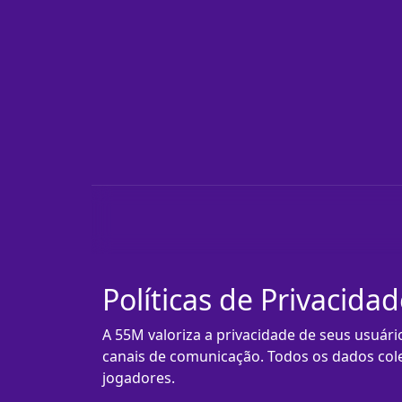
Políticas de Privacida
A 55M valoriza a privacidade de seus usuá
canais de comunicação. Todos os dados cole
jogadores.