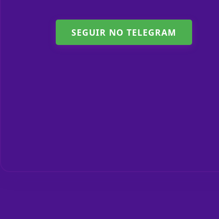
SEGUIR NO TELEGRAM