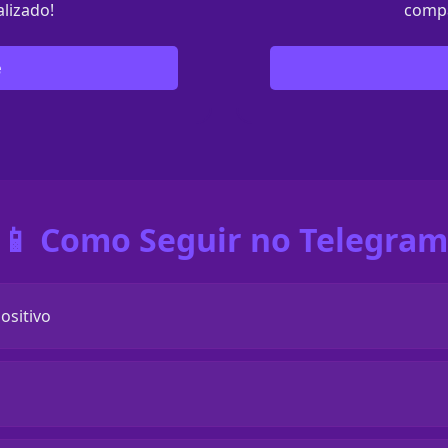
lizado!
compa
e
📱 Como Seguir no Telegram
ositivo