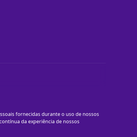
ssoais fornecidas durante o uso de nossos
 contínua da experiência de nossos