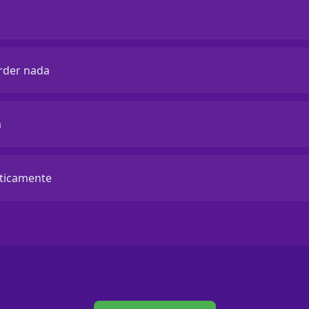
erder nada
a
aticamente