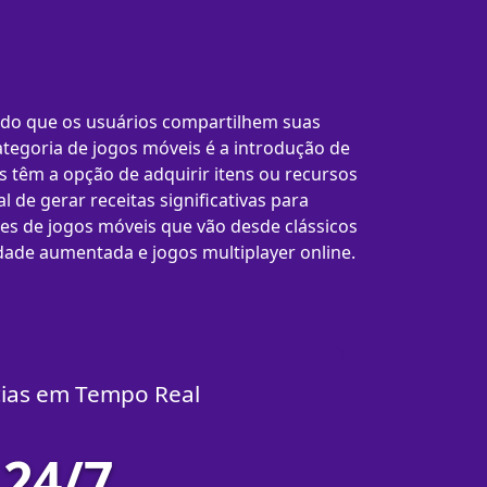
ndo que os usuários compartilhem suas
egoria de jogos móveis é a introdução de
 têm a opção de adquirir itens ou recursos
de gerar receitas significativas para
s de jogos móveis que vão desde clássicos
dade aumentada e jogos multiplayer online.
cias em Tempo Real
24/7