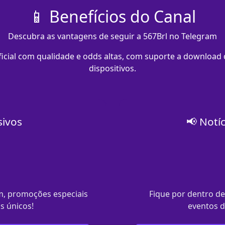
📱 Benefícios do Canal
Descubra as vantagens de seguir a 567Brl no Telegram
ficial com qualidade e odds altas, com suporte a download 
dispositivos.
sivos
📢 Notí
m, promoções especiais
Fique por dentro d
s únicos!
eventos d