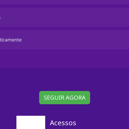
a
aticamente
SEGUIR AGORA
Acessos