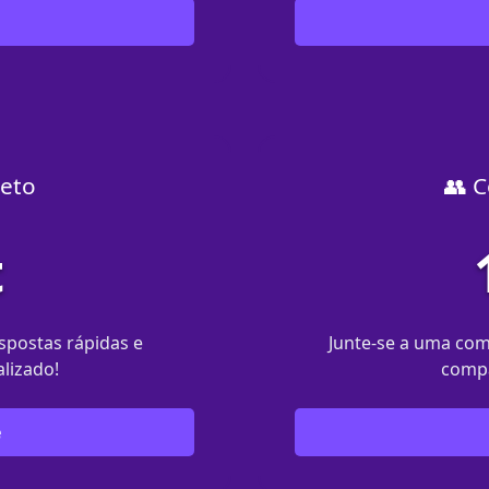
reto
👥 
t
espostas rápidas e
Junte-se a uma com
lizado!
compa
e