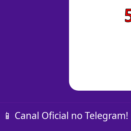
📱 Canal Oficial no Telegram!