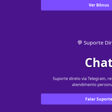
Ver Bônus
💬 Suporte Di
Cha
Suporte direto via Telegram, r
atendimento persona
Falar Suport