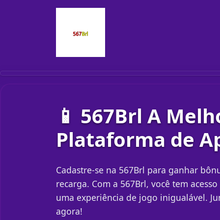
📱 567Brl A Melh
Plataforma de A
Cadastre-se na 567Brl para ganhar bôn
recarga. Com a 567Brl, você tem acesso 
uma experiência de jogo inigualável. J
agora!