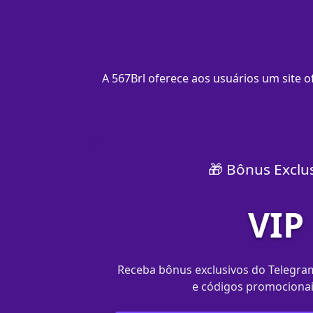
A 567Brl oferece aos usuários um site o
🎁 Bônus Exclu
VIP
Receba bônus exclusivos do Telegra
e códigos promocionai