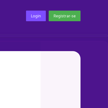
Login
Registrar-se