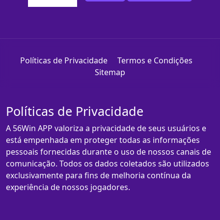
Políticas de Privacidade
Termos e Condições
Sitemap
Políticas de Privacidade
A 56Win APP valoriza a privacidade de seus usuários e
está empenhada em proteger todas as informações
pessoais fornecidas durante o uso de nossos canais de
comunicação. Todos os dados coletados são utilizados
exclusivamente para fins de melhoria contínua da
experiência de nossos jogadores.