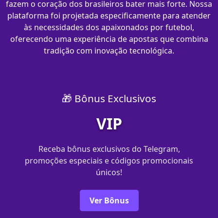
fazem o coração dos brasileiros bater mais forte. Nossa
plataforma foi projetada especificamente para atender
às necessidades dos apaixonados por futebol,
oferecendo uma experiência de apostas que combina
tradição com inovação tecnológica.
🎁 Bônus Exclusivos
VIP
Receba bônus exclusivos do Telegram,
promoções especiais e códigos promocionais
únicos!
Ver Bônus