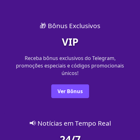
🎁 Bônus Exclusivos
VIP
Receba bônus exclusivos do Telegram,
promoções especiais e códigos promocionais
únicos!
Ver Bônus
📢 Notícias em Tempo Real
24/7