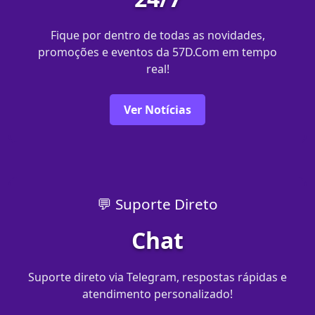
Fique por dentro de todas as novidades,
promoções e eventos da 57D.Com em tempo
real!
Ver Notícias
💬 Suporte Direto
Chat
Suporte direto via Telegram, respostas rápidas e
atendimento personalizado!