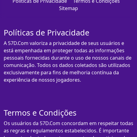
Políticas de Privacidade
Termos e Condições
Sitemap
Políticas de Privacidade
A 57D.Com valoriza a privacidade de seus usuários e
está empenhada em proteger todas as informações
pessoais fornecidas durante o uso de nossos canais de
comunicação. Todos os dados coletados são utilizados
exclusivamente para fins de melhoria contínua da
experiência de nossos jogadores.
Termos e Condições
Os usuários da 57D.Com concordam em respeitar todas
as regras e regulamentos estabelecidos. É importante