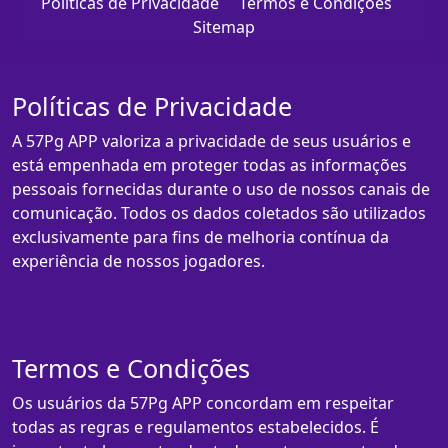
Políticas de Privacidade
Termos e Condições
Sitemap
Políticas de Privacidade
A 57Pg APP valoriza a privacidade de seus usuários e
está empenhada em proteger todas as informações
pessoais fornecidas durante o uso de nossos canais de
comunicação. Todos os dados coletados são utilizados
exclusivamente para fins de melhoria contínua da
experiência de nossos jogadores.
Termos e Condições
Os usuários da 57Pg APP concordam em respeitar
todas as regras e regulamentos estabelecidos. É