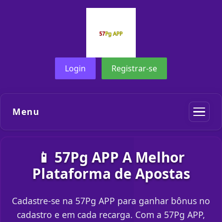
Login
Registrar-se
Menu
📱 57Pg APP A Melhor
Plataforma de Apostas
Cadastre-se na 57Pg APP para ganhar bônus no
cadastro e em cada recarga. Com a 57Pg APP,