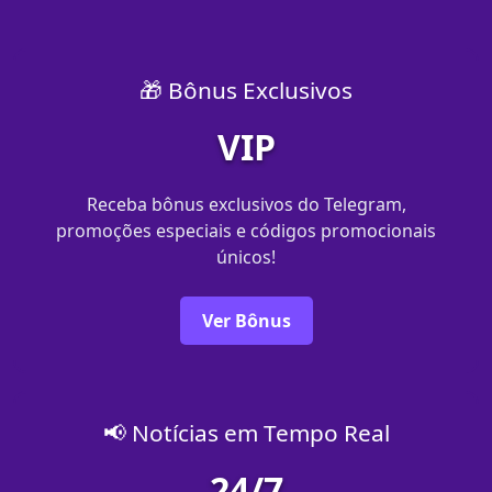
🎁 Bônus Exclusivos
VIP
Receba bônus exclusivos do Telegram,
promoções especiais e códigos promocionais
únicos!
Ver Bônus
📢 Notícias em Tempo Real
24/7