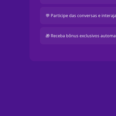
💬 Participe das conversas e interaj
🎁 Receba bônus exclusivos autom