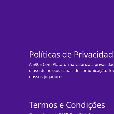
Políticas de Privacida
A 5905 Com Plataforma valoriza a privacid
o uso de nossos canais de comunicação. Tod
nossos jogadores.
Termos e Condições