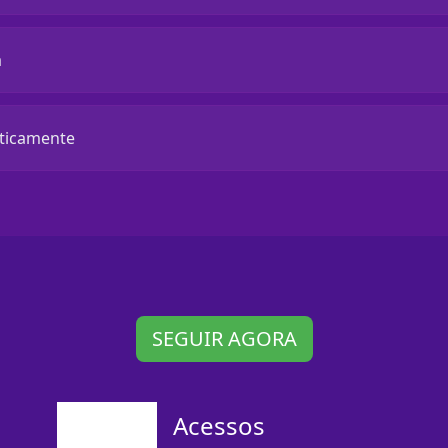
a
aticamente
SEGUIR AGORA
Acessos