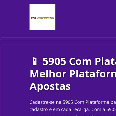
📱 5905 Com Pla
Melhor Platafor
Apostas
Cadastre-se na 5905 Com Plataforma p
cadastro e em cada recarga. Com a 590