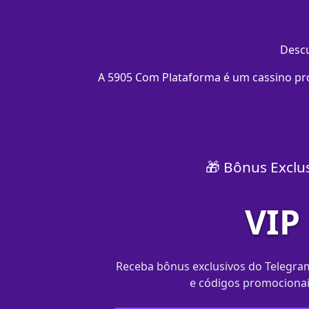
Descu
A 5905 Com Plataforma é um cassino pro
🎁 Bônus Exclu
VIP
Receba bônus exclusivos do Telegra
e códigos promocionai