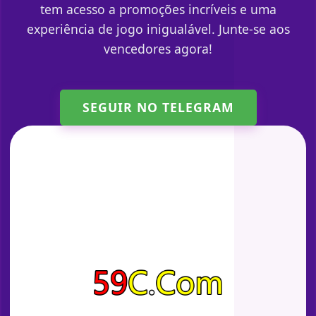
tem acesso a promoções incríveis e uma
experiência de jogo inigualável. Junte-se aos
vencedores agora!
SEGUIR NO TELEGRAM