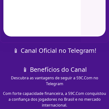
📱 Canal Oficial no Telegram!
📱 Benefícios do Canal
Descubra as vantagens de seguir a 59C.Com no
Telegram
Com forte capacidade financeira, a 59C.Com conquistou
a confiança dos jogadores no Brasil e no mercado
internacional.