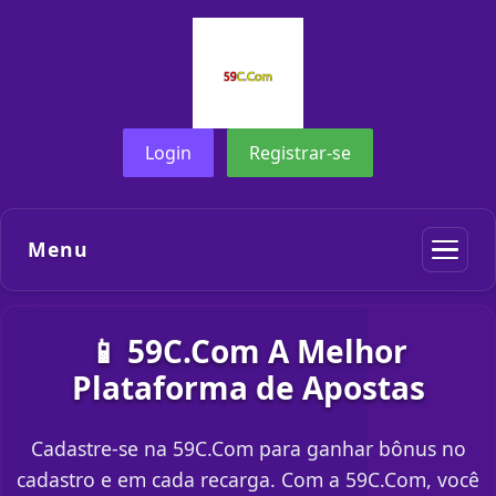
Login
Registrar-se
Menu
📱 59C.Com A Melhor
Plataforma de Apostas
Cadastre-se na 59C.Com para ganhar bônus no
cadastro e em cada recarga. Com a 59C.Com, você