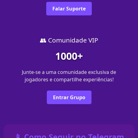
Falar Suporte
👥 Comunidade VIP
1000+
Junte-se a uma comunidade exclusiva de
jogadores e compartilhe experiências!
Entrar Grupo
📱 Como Seguir no Telegram