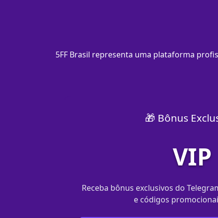
5FF Brasil representa uma plataforma prof
🎁 Bônus Exclu
VIP
Receba bônus exclusivos do Telegra
e códigos promocionai