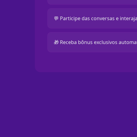
💬 Participe das conversas e interaj
🎁 Receba bônus exclusivos autom