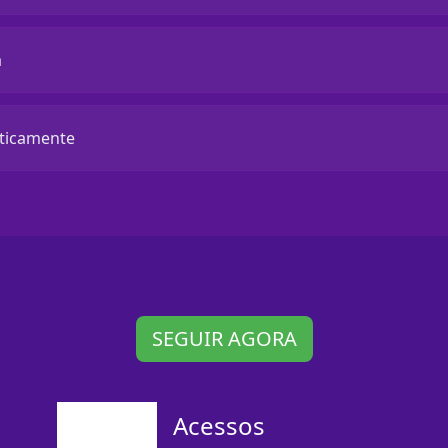
a
aticamente
SEGUIR AGORA
Acessos