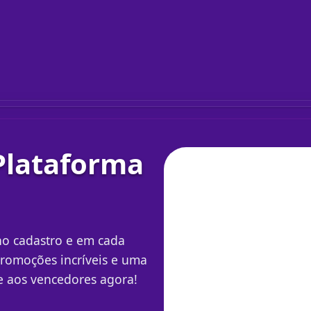
Plataforma
no cadastro e em cada
promoções incríveis e uma
se aos vencedores agora!