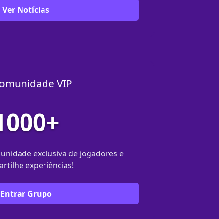
Ver Notícias
Comunidade VIP
1000+
unidade exclusiva de jogadores e
rtilhe experiências!
Entrar Grupo