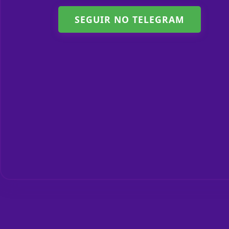
SEGUIR NO TELEGRAM