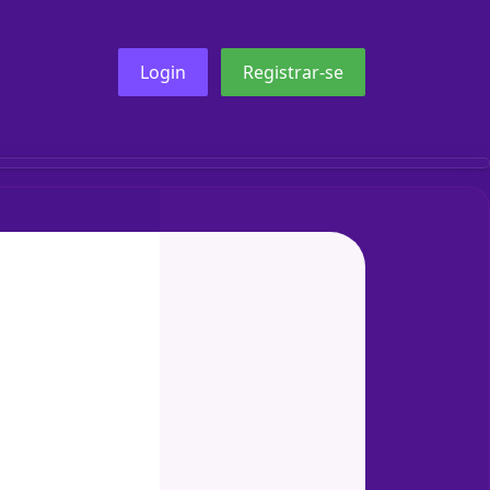
Login
Registrar-se