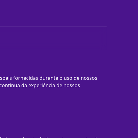
ssoais fornecidas durante o uso de nossos
 contínua da experiência de nossos