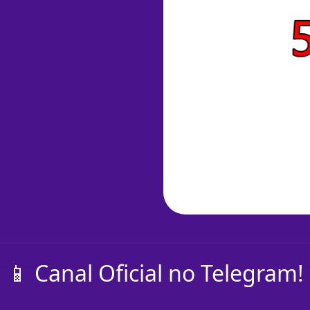
📱 Canal Oficial no Telegram!