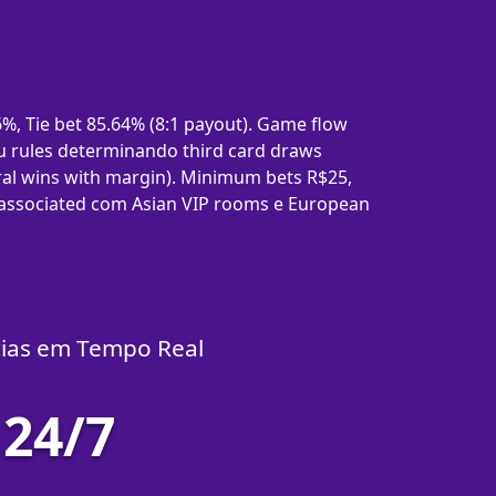
%, Tie bet 85.64% (8:1 payout). Game flow
bleau rules determinando third card draws
ural wins with margin). Minimum bets R$25,
 associated com Asian VIP rooms e European
cias em Tempo Real
24/7