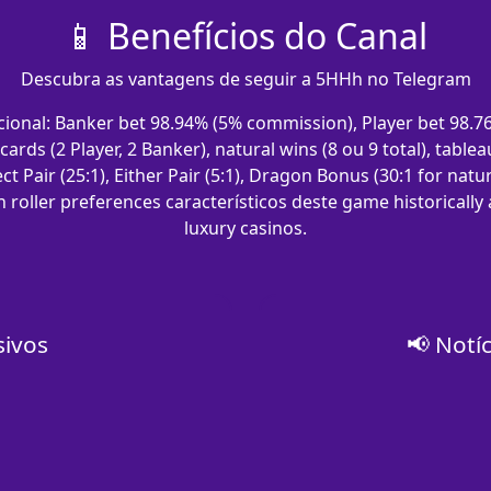
📱 Benefícios do Canal
Descubra as vantagens de seguir a 5HHh no Telegram
onal: Banker bet 98.94% (5% commission), Player bet 98.76
4 cards (2 Player, 2 Banker), natural wins (8 ou 9 total), ta
t Pair (25:1), Either Pair (5:1), Dragon Bonus (30:1 for nat
ller preferences característicos deste game historically
luxury casinos.
sivos
📢 Notí