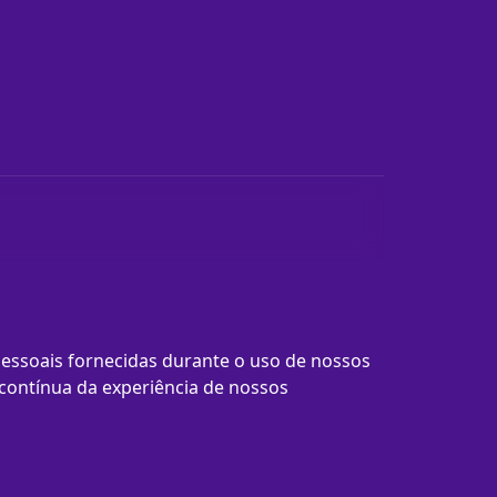
essoais fornecidas durante o uso de nossos
 contínua da experiência de nossos