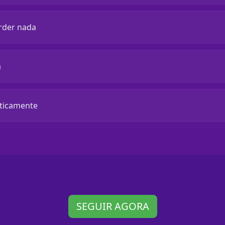
erder nada
a
aticamente
SEGUIR AGORA