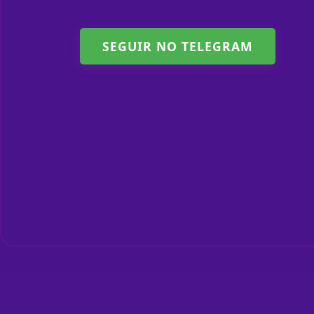
SEGUIR NO TELEGRAM