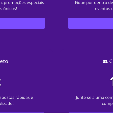
m, promoções especiais
Fique por dentro d
s únicos!
eventos 
reto
👥 
t
espostas rápidas e
Junte-se a uma com
lizado!
compa