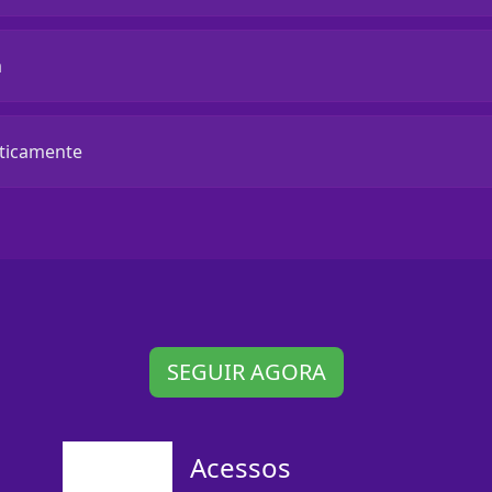
a
aticamente
SEGUIR AGORA
Acessos