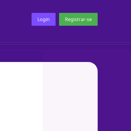
Login
Registrar-se