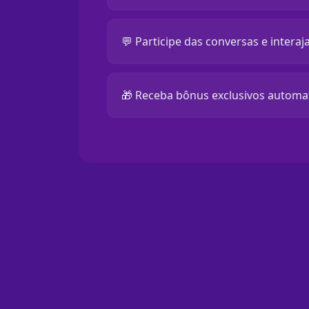
💬 Participe das conversas e interaj
🎁 Receba bônus exclusivos autom