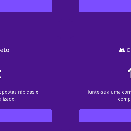
reto
👥 
t
espostas rápidas e
Junte-se a uma com
lizado!
compa
e