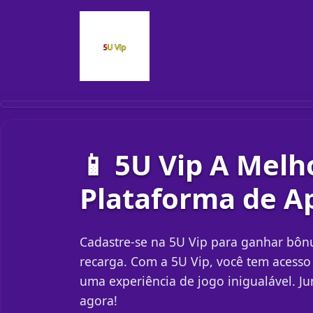
📱 5U Vip A Melh
Plataforma de A
Cadastre-se na 5U Vip para ganhar bôn
recarga. Com a 5U Vip, você tem acesso
uma experiência de jogo inigualável. J
agora!