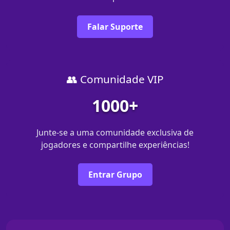
Falar Suporte
👥 Comunidade VIP
1000+
Junte-se a uma comunidade exclusiva de
jogadores e compartilhe experiências!
Entrar Grupo