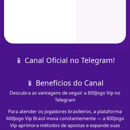
📱 Canal Oficial no Telegram!
📱 Benefícios do Canal
Descubra as vantagens de seguir a 600Jogo Vip no
Telegram
Para atender os jogadores brasileiros, a plataforma
600Jogo Vip Brasil inova constantemente — a 600Jogo
Vip aprimora métodos de apostas e expande suas