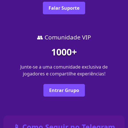
Falar Suporte
👥 Comunidade VIP
1000+
Junte-se a uma comunidade exclusiva de
jogadores e compartilhe experiências!
Entrar Grupo
📱 Como Seguir no Telegram