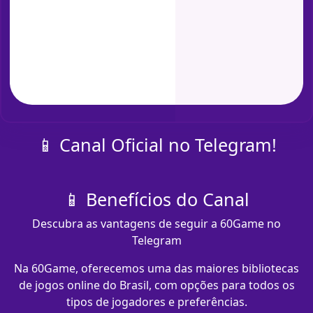
📱 Canal Oficial no Telegram!
📱 Benefícios do Canal
Descubra as vantagens de seguir a 60Game no
Telegram
Na 60Game, oferecemos uma das maiores bibliotecas
de jogos online do Brasil, com opções para todos os
tipos de jogadores e preferências.