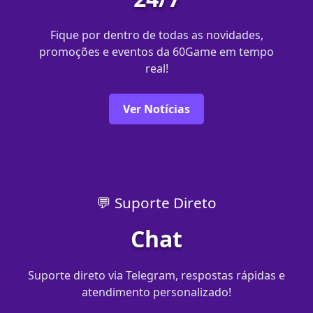
Fique por dentro de todas as novidades,
promoções e eventos da 60Game em tempo
real!
Ver Notícias
💬 Suporte Direto
Chat
Suporte direto via Telegram, respostas rápidas e
atendimento personalizado!