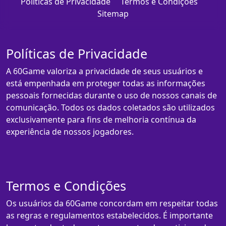
Políticas de Privacidade
Termos e Condições
Sitemap
Políticas de Privacidade
A 60Game valoriza a privacidade de seus usuários e
está empenhada em proteger todas as informações
pessoais fornecidas durante o uso de nossos canais de
comunicação. Todos os dados coletados são utilizados
exclusivamente para fins de melhoria contínua da
experiência de nossos jogadores.
Termos e Condições
Os usuários da 60Game concordam em respeitar todas
as regras e regulamentos estabelecidos. É importante