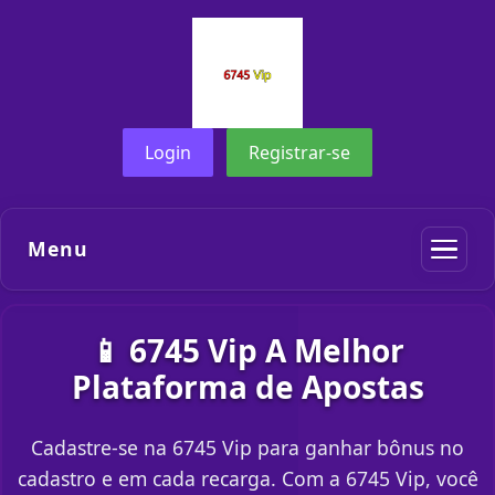
Login
Registrar-se
Menu
📱 6745 Vip A Melhor
Plataforma de Apostas
Cadastre-se na 6745 Vip para ganhar bônus no
cadastro e em cada recarga. Com a 6745 Vip, você