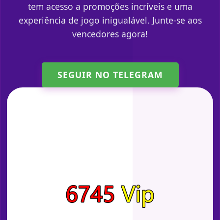
tem acesso a promoções incríveis e uma
experiência de jogo inigualável. Junte-se aos
vencedores agora!
SEGUIR NO TELEGRAM