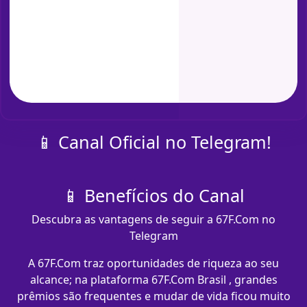
📱 Canal Oficial no Telegram!
📱 Benefícios do Canal
Descubra as vantagens de seguir a 67F.Com no
Telegram
A 67F.Com traz oportunidades de riqueza ao seu
alcance; na plataforma 67F.Com Brasil , grandes
prêmios são frequentes e mudar de vida ficou muito