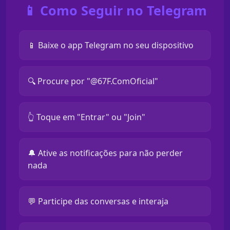
📱 Como Seguir no Telegram
📱 Baixe o app Telegram no seu dispositivo
🔍 Procure por "@67F.ComOficial"
👆 Toque em "Entrar" ou "Join"
🔔 Ative as notificações para não perder
nada
💬 Participe das conversas e interaja