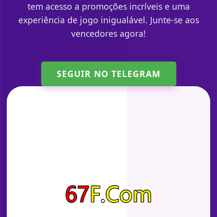
tem acesso a promoções incríveis e uma
experiência de jogo inigualável. Junte-se aos
vencedores agora!
SEGUIR NO TELEGRAM