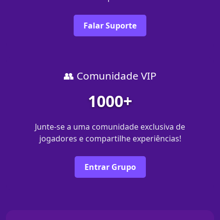
Falar Suporte
👥 Comunidade VIP
1000+
Junte-se a uma comunidade exclusiva de
jogadores e compartilhe experiências!
Entrar Grupo