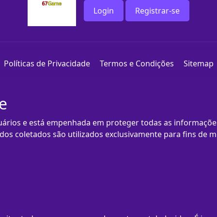
Login
Registrar-se
Políticas de Privacidade
Termos e Condições
Sitemap
de
suários e está empenhada em proteger todas as informaçõe
os coletados são utilizados exclusivamente para fins de m