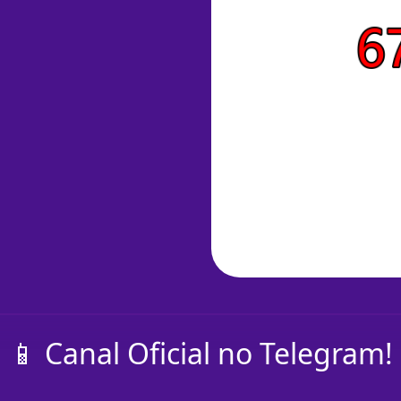
📱 Canal Oficial no Telegram!