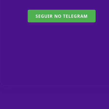
SEGUIR NO TELEGRAM