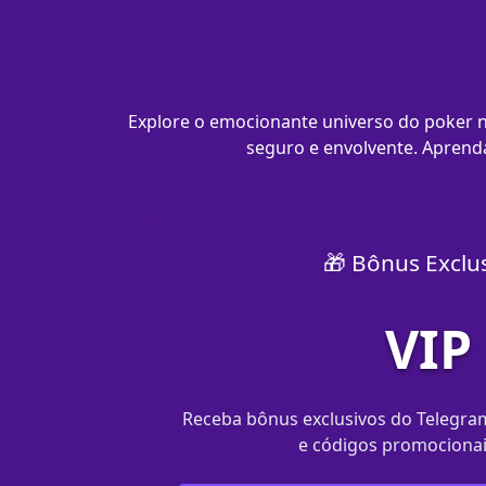
Explore o emocionante universo do poker n
seguro e envolvente. Aprenda
🎁 Bônus Exclu
VIP
Receba bônus exclusivos do Telegra
e códigos promocionai