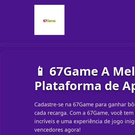
📱 67Game A Me
Plataforma de A
Cadastre-se na 67Game para ganhar bô
cada recarga. Com a 67Game, você tem
incríveis e uma experiência de jogo inig
vencedores agora!