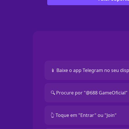
📱 Baixe o app Telegram no seu disp
🔍 Procure por "@688 GameOficial"
👆 Toque em "Entrar" ou "Join"