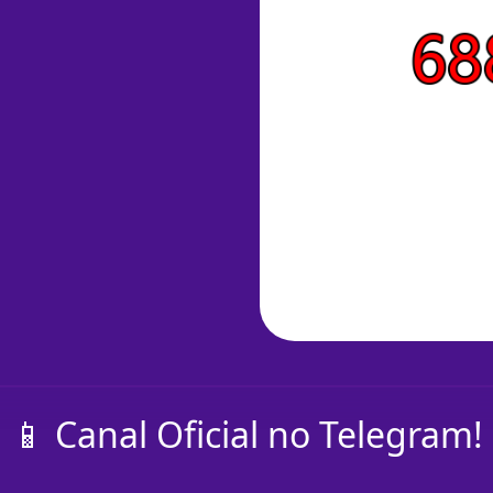
📱 Canal Oficial no Telegram!