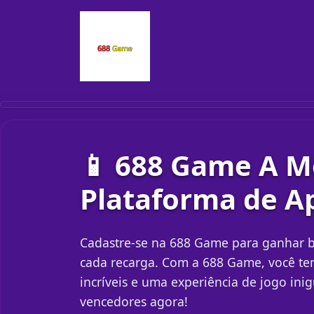
📱 688 Game A M
Plataforma de A
Cadastre-se na 688 Game para ganhar 
cada recarga. Com a 688 Game, você t
incríveis e uma experiência de jogo inig
vencedores agora!