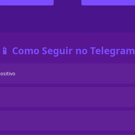
📱 Como Seguir no Telegram
ositivo