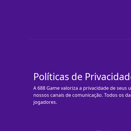
Políticas de Privacida
A 688 Game valoriza a privacidade de seus
nossos canais de comunicação. Todos os dad
jogadores.