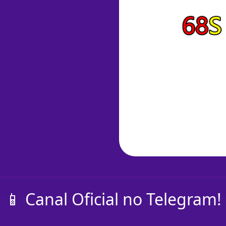
📱 Canal Oficial no Telegram!