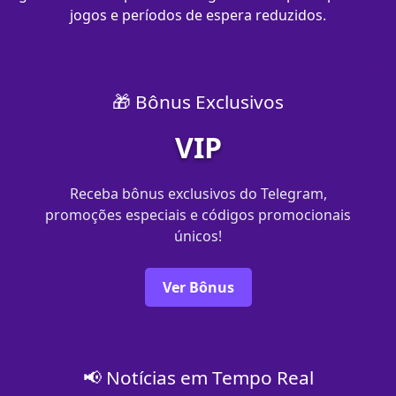
jogos e períodos de espera reduzidos.
🎁 Bônus Exclusivos
VIP
Receba bônus exclusivos do Telegram,
promoções especiais e códigos promocionais
únicos!
Ver Bônus
📢 Notícias em Tempo Real