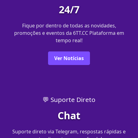
24/7
Fique por dentro de todas as novidades,
promoções e eventos da 6TT.CC Plataforma em
tempo real!
Ver Notícias
💬 Suporte Direto
Chat
Suporte direto via Telegram, respostas rápidas e