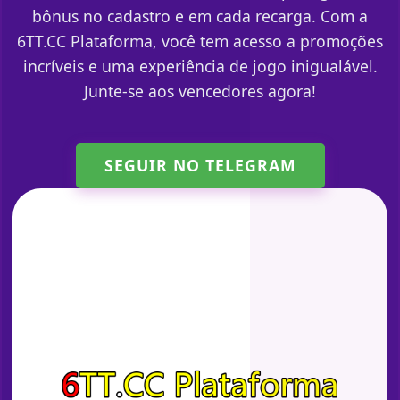
bônus no cadastro e em cada recarga. Com a
6TT.CC Plataforma, você tem acesso a promoções
incríveis e uma experiência de jogo inigualável.
Junte-se aos vencedores agora!
SEGUIR NO TELEGRAM