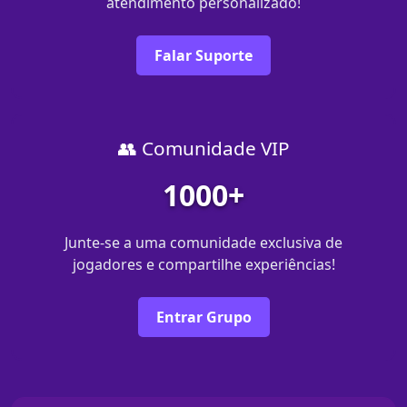
atendimento personalizado!
Falar Suporte
👥 Comunidade VIP
1000+
Junte-se a uma comunidade exclusiva de
jogadores e compartilhe experiências!
Entrar Grupo