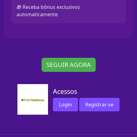
🎁 Receba bônus exclusivos
automaticamente
SEGUIR AGORA
Acessos
Login
Registrar-se