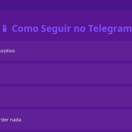
📱 Como Seguir no Telegram
ositivo
erder nada