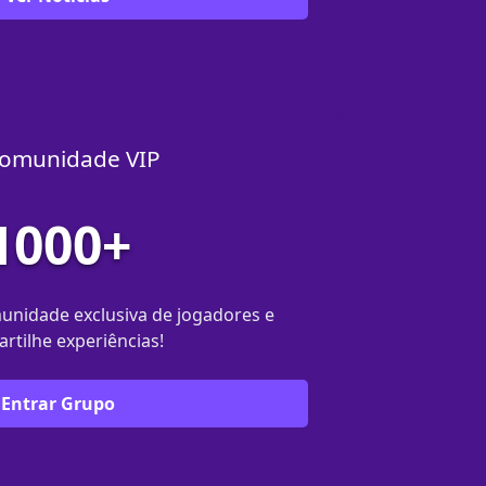
Comunidade VIP
1000+
unidade exclusiva de jogadores e
rtilhe experiências!
Entrar Grupo