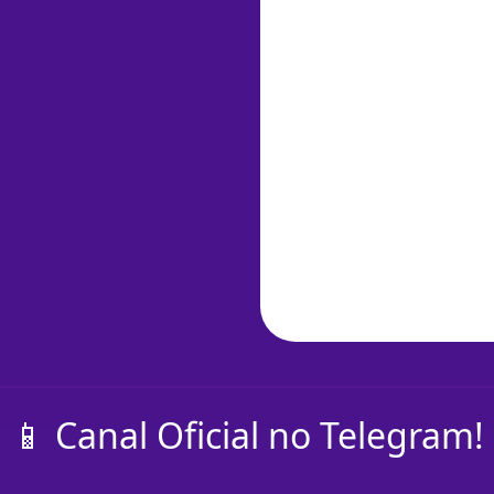
📱 Canal Oficial no Telegram!