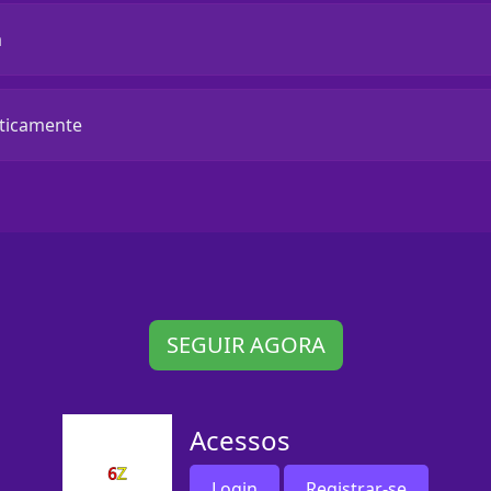
a
aticamente
SEGUIR AGORA
Acessos
Login
Registrar-se