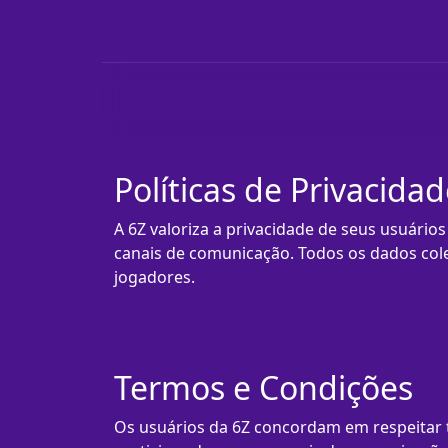
Políticas de Privacida
A 6Z valoriza a privacidade de seus usuári
canais de comunicação. Todos os dados cole
jogadores.
Termos e Condições
Os usuários da 6Z concordam em respeitar t