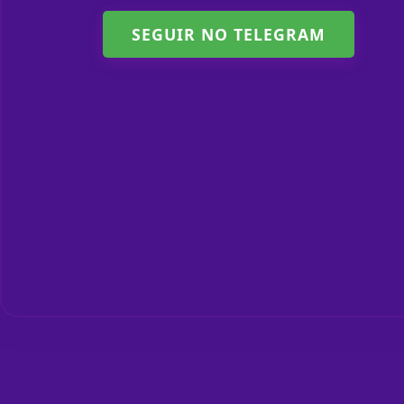
SEGUIR NO TELEGRAM