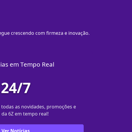
segue crescendo com firmeza e inovação.
cias em Tempo Real
24/7
e todas as novidades, promoções e
 da 6Z em tempo real!
Ver Notícias